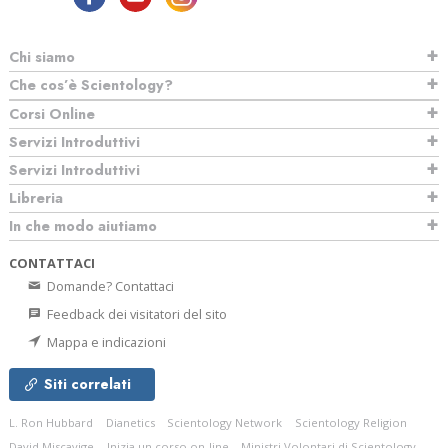
Chi siamo
Che cos’è Scientology?
Corsi Online
Servizi Introduttivi
Servizi Introduttivi
Libreria
In che modo aiutiamo
CONTATTACI
Domande? Contattaci
Feedback dei visitatori del sito
Mappa e indicazioni
Siti correlati
L. Ron Hubbard
Dianetics
Scientology Network
Scientology Religion
David Miscavige
Inizia un corso on-line
Ministri Volontari di Scientology