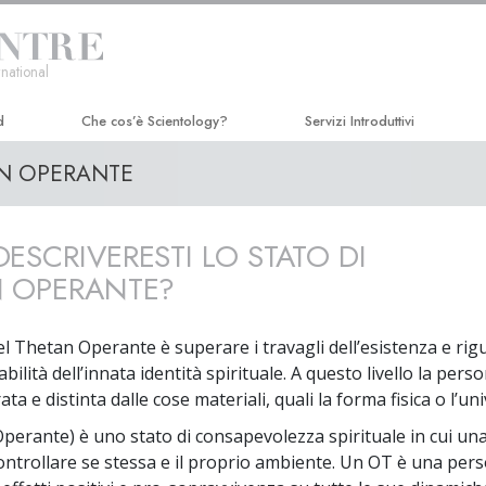
national
d
Che cos’è Scientology?
Servizi Introduttivi
N OPERANTE
Credenze e pratiche
Seminario di Dianetics Hubb
Credo e codici di Scientology
Corso di Efficienza Personal
ESCRIVERESTI LO STATO DI
Che cosa dicono gli Scientologist
Miglioramento della Vita
riguardo a Scientology
N OPERANTE?
Il Successo attraverso la
Incontra uno Scientologist
Comunicazione
del Thetan Operante è superare i travagli dell’esistenza e ri
All’interno di una Chiesa
abilità dell’innata identità spirituale. A questo livello la pers
ta e distinta dalle cose materiali, quali la forma fisica o l’uni
I Principi Fondamentali di Scientology
perante) è uno stato di consapevolezza spirituale in cui un
Un’Introduzione a Dianetics
controllare se stessa e il proprio ambiente. Un OT è una pers