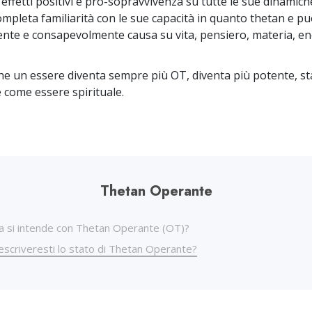
effetti positivi e pro-sopravvivenza su tutte le sue dinamich
Amore e Odio:
Che Cos’è la Grandezza?
completa familiarità con le sue capacità in quanto thetan e p
nte e consapevolmente causa su vita, pensiero, materia, en
 un essere diventa sempre più OT, diventa più potente, sta
 come essere spirituale.
Thetan Operante
a si intende con Thetan Operante (OT)?
scriveresti lo stato di Thetan Operante?