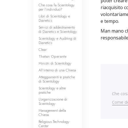
poter creare 
Che cosa fa Scientology
riacquisito 
per l’individuo?
volontariame
Libri di Scientology e
Dianetics
e tempo.
Servizi di addestramento
Man mano che
di Dianetics e Scientology
responsabile
Scientology e Auditing di
Dianetics
Clear
Thetan Operante
Ministri di Scientology
All’interno di una Chiesa
Atteggiamenti e pratiche
di Scientology
Scientology e altre
pratiche
Che cos
L’organizzazione di
Come de
Scientology
Management della
Chiesa
Religious Technology
Center