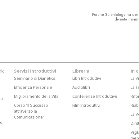
Perché Scientology ha dei 
diventa minist
rk
Servizi Introduttivi
Libreria
In 
Seminario di Dianetics
Libri Introduttivi
La Vi
Efficienza Personale
Audiolibri
La T
Miglioramento della Vita
Conferenze Introduttive
Rifo
ti
Corso “Il Successo
Film Introduttivi
Riab
attraverso la
La V
Comunicazione”
ro
Diri
Vigi
men