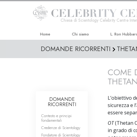
Chiesa di Scientology Celebrity Centre Inter
Home
Chi siamo
L. Ron Hubbar
DOMANDE RICORRENTI
THETA
COME D
THETA
L’obiettivo 
DOMANDE
RICORRENTI
sicurezza e l’
essere separa
Contesto e principi
fondamentali
OT
(Thetan O
Credenze di Scientology
in grado di 
Fondatore di Scientology