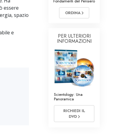
e. Ha
Fondamenti del Pensiero
Ministri Volontari di Scientology
uò essere
ORDINA
ergia, spazio
bile e
PER ULTERIORI
INFORMAZIONI
Scientology: Una
Panoramica
RICHIEDI IL
DVD