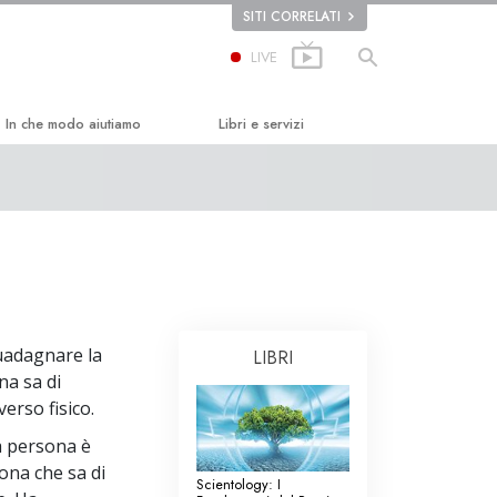
SITI CORRELATI
LIVE
In che modo aiutiamo
Libri e servizi
ard
La Via della Felicità
Libri introduttivi
e
Applied Scholastics
Audiolibri
Criminon
Conferenze Introduttive
Narconon
Film introduttivi
guadagnare la
LIBRI
La Verità sulla Droga
Servizi Introduttivi
ona sa di
Uniti per i Diritti Umani
verso fisico.
a persona è
Comitato dei Cittadini per i Diritti
Umani
ona che sa di
Scientology: I