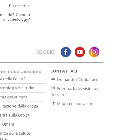
Prossimo
ministri? Come si
ri di Scientology?
SEGUICI
CONTATTACI
che modo aiutiamo
a della Felicità
Domande? Contattaci
ecnologia di Studio
Feedback dei visitatori
del sito
rma dei criminali
Mappa e indicazioni
ilitazione dalla droga
erità sulla Droga
tti Umani
lanza sulla salute
tale