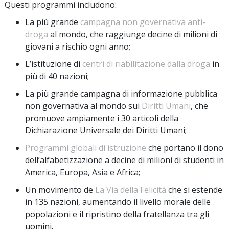
Questi programmi includono:
La più grande
campagna non governativa anti-
droga
al mondo, che raggiunge decine di milioni di
giovani a rischio ogni anno;
L’istituzione di
centri di riabilitazione dalla droga
in
più di 40 nazioni;
La più grande campagna di informazione pubblica
non governativa al mondo sui
Diritti Umani
, che
promuove ampiamente i 30 articoli della
Dichiarazione Universale dei Diritti Umani;
Programmi globali di istruzione
che portano il dono
dell’alfabetizzazione a decine di milioni di studenti in
America, Europa, Asia e Africa;
Un movimento de
La Via della Felicità
che si estende
in 135 nazioni, aumentando il livello morale delle
popolazioni e il ripristino della fratellanza tra gli
uomini.