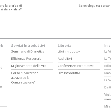
tro la pratica di
Scientology sta cercan
i stata vietata?
rk
Servizi Introduttivi
Libreria
In 
Seminario di Dianetics
Libri Introduttivi
La Vi
Efficienza Personale
Audiolibri
La T
Miglioramento della Vita
Conferenze Introduttive
Rifo
ti
Corso “Il Successo
Film Introduttivi
Riab
attraverso la
La V
Comunicazione”
ro
Diri
Vigi
men
Mini