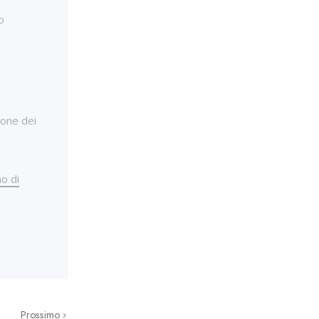
o
ione dei
o di
Prossimo