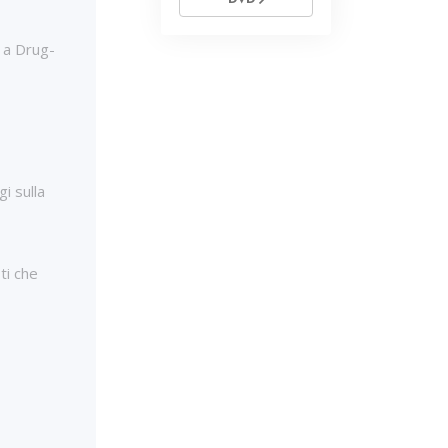
 a Drug-
i sulla
sti che