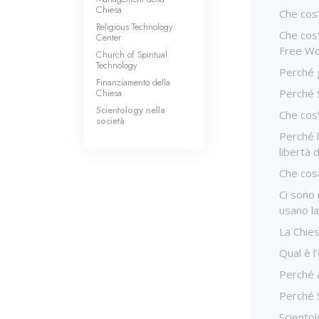
Chiesa
Che cos
Religious Technology
Che cos
Center
Free Wo
Church of Spiritual
Technology
Perché g
Finanziamento della
Chiesa
Perché S
Scientology nella
Che cos’
società
Perché l
libertà 
Che cos
Ci sono 
usano la
La Chies
Qual è l
Perché 
Perché S
Scientol