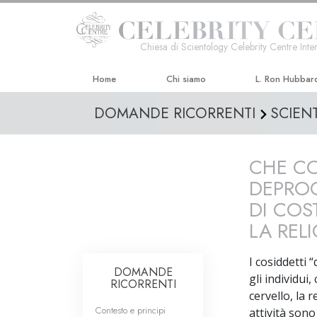
Chiesa di Scientology Celebrity Centre Inter
Home
Chi siamo
L. Ron Hubbar
DOMANDE RICORRENTI
SCIEN
CHE CO
DEPROG
DI COS
LA REL
I cosiddetti
DOMANDE
gli individui
RICORRENTI
cervello, la 
Contesto e principi
attività sono