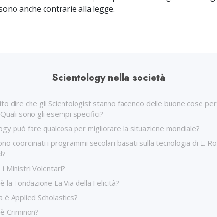
Amore e Odio:
sono anche contrarie alla legge.
Che Cos’è la Grandezza?
Scientology nella società
to dire che gli Scientologist stanno facendo delle buone cose per
 Quali sono gli esempi specifici?
ogy può fare qualcosa per migliorare la situazione mondiale?
o coordinati i programmi secolari basati sulla tecnologia di L. R
d?
 i Ministri Volontari?
è la Fondazione La Via della Felicità?
 è Applied Scholastics?
’è Criminon?