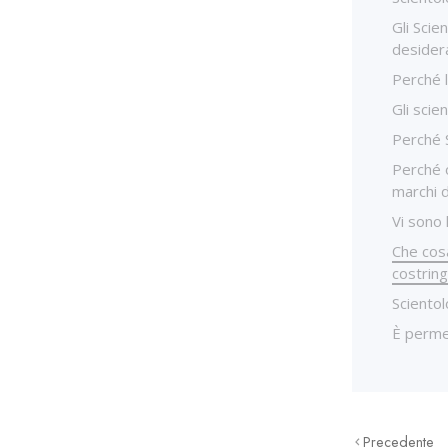
Gli Scie
desider
Perché l
Gli scie
Perché S
Perché o
marchi 
Vi sono 
Che cos
costring
Sciento
È permes
Precedente