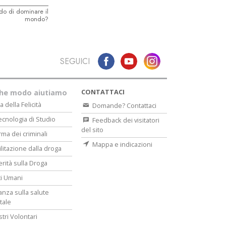
do di dominare il
mondo?
SEGUICI
CONTATTACI
che modo aiutiamo
a della Felicità
Domande? Contattaci
ecnologia di Studio
Feedback dei visitatori
del sito
rma dei criminali
Mappa e indicazioni
ilitazione dalla droga
erità sulla Droga
tti Umani
lanza sulla salute
tale
stri Volontari