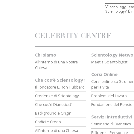
Vi sono leggi con
Scientology? È ma
Chi siamo
Scientology Netwo
All’Interno di una Nostra
Meet a Scientologist
Chiesa
Corsi Online
Che cos’è Scientology?
Corsi online su Strumen
Il Fondatore L. Ron Hubbard
per la Vita
Credenze di Scientology
Problemi del Lavoro
Che cos’è Dianetics?
Fondamenti del Pensie
Background e Origini
Servizi Introduttivi
Codici e Credo
Seminario di Dianetics
All’interno di una Chiesa
Efficienza Personale