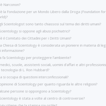
’è Narconon?
'è la Fondazione per un Mondo Libero dalla Droga (Foundation for
rld)?
li Scientologist sono tanto chiassosi sul tema dei diritti umani?
cientology si oppone agli abusi psichiatrici?
è il Comitato dei Cittadini per i Diritti Umani?
a Chiesa di Scientology è considerata un pioniere in materia di legg
di informazione?
a fa Scientology per proteggere l’ambiente?
medici, scuole, assistenti sociali, uomini d’affari e altri professioni
 tecnologia di L. Ron Hubbard?
a si occupa di questioni interconfessionali?
’opinione di Scientology per quanto riguarda le altre religioni?
alcune persone si oppongono a Scientology?
cientology è stata a volte al centro di controversie?
ogy ritiene che la stampa sia ostile?