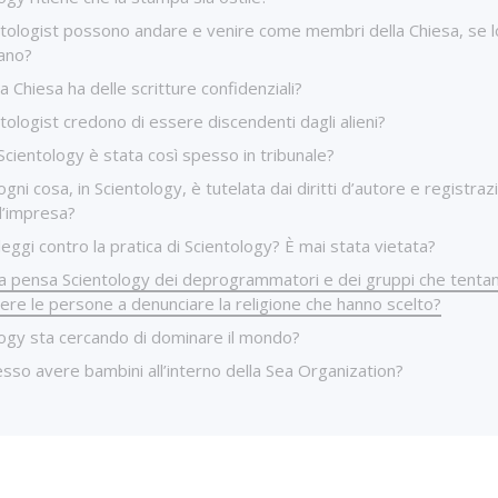
ntologist possono andare e venire come membri della Chiesa, se l
ano?
a Chiesa ha delle scritture confidenziali?
ntologist credono di essere discendenti dagli alieni?
cientology è stata così spesso in tribunale?
gni cosa, in Scientology, è tutelata dai diritti d’autore e registraz
d’impresa?
leggi contro la pratica di Scientology? È mai stata vietata?
a pensa Scientology dei deprogrammatori e dei gruppi che tentan
ere le persone a denunciare la religione che hanno scelto?
logy sta cercando di dominare il mondo?
so avere bambini all’interno della Sea Organization?