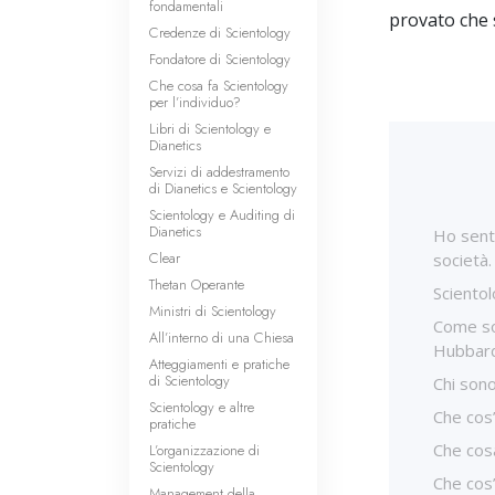
fondamentali
provato che 
Credenze di Scientology
Fondatore di Scientology
Che cosa fa Scientology
per l’individuo?
Libri di Scientology e
Dianetics
Servizi di addestramento
di Dianetics e Scientology
Scientology e Auditing di
Dianetics
Ho senti
Clear
società.
Thetan Operante
Scientol
Ministri di Scientology
Come son
All’interno di una Chiesa
Hubbar
Atteggiamenti e pratiche
di Scientology
Chi sono
Scientology e altre
Che cos’
pratiche
Che cosa
L’organizzazione di
Scientology
Che cos
Management della