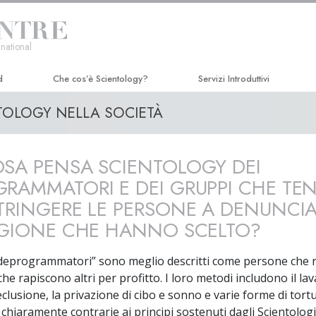
national
d
Che cos’è Scientology?
Servizi Introduttivi
TOLOGY NELLA SOCIETÀ
Credenze e pratiche
Seminario di Dianetics Hubb
Credo e codici di Scientology
Corso di Efficienza Personal
SA PENSA SCIENTOLOGY DEI
Che cosa dicono gli Scientologist
Miglioramento della Vita
riguardo a Scientology
RAMMATORI E DEI GRUPPI CHE TE
Il Successo attraverso la
TRINGERE LE PERSONE A DENUNCI
Incontra uno Scientologist
Comunicazione
IGIONE CHE HANNO SCELTO?
All’interno di una Chiesa
 “deprogrammatori” sono meglio descritti come persone che
I Principi Fondamentali di Scientology
, che rapiscono altri per profitto. I loro metodi includono il la
Un’Introduzione a Dianetics
reclusione, la privazione di cibo e sonno e varie forme di tortu
 chiaramente contrarie ai principi sostenuti dagli Scientologi