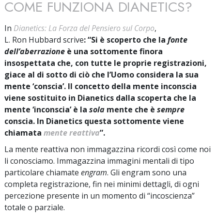
COME FUNZIONA DIANETICS?
In
Dianetics: La Forza del Pensiero sul Corpo
,
L. Ron Hubbard scrive
: “Si è scoperto che la
fonte
dell’aberrazione
è una sottomente finora
insospettata che, con tutte le proprie registrazioni,
giace al di sotto di ciò che l’Uomo considera la sua
mente ‘conscia’. Il concetto della mente inconscia
viene sostituito in Dianetics dalla scoperta che la
mente ‘inconscia’ è la
sola
mente che è
sempre
conscia. In Dianetics questa sottomente viene
chiamata
mente reattiva
”.
La mente reattiva non immagazzina ricordi così come noi
li conosciamo. Immagazzina immagini mentali di tipo
particolare chiamate
engram
. Gli engram sono una
completa registrazione, fin nei minimi dettagli, di ogni
percezione presente in un momento di “incoscienza”
totale o parziale.