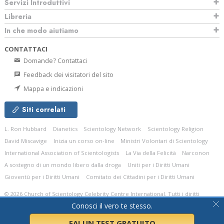
Servizi Introduttivi
Libreria
In che modo aiutiamo
CONTATTACI
Domande? Contattaci
Feedback dei visitatori del sito
Mappa e indicazioni
Siti correlati
L. Ron Hubbard
Dianetics
Scientology Network
Scientology Religion
David Miscavige
Inizia un corso on-line
Ministri Volontari di Scientology
International Association of Scientologists
La Via della Felicità
Narconon
A sostegno di un mondo libero dalla droga
Uniti per i Diritti Umani
Gioventù per i Diritti Umani
Comitato dei Cittadini per i Diritti Umani
© 2026
Church of Scientology Celebrity Centre International.
Tutti i diritti
riservati.
Informativa sulla privacy
•
Normativa sui Cookie
•
Clausole di utilizzo
•
Conosci il vero te stesso.
Informazioni legali
FAI UN TEST
GRATUITO