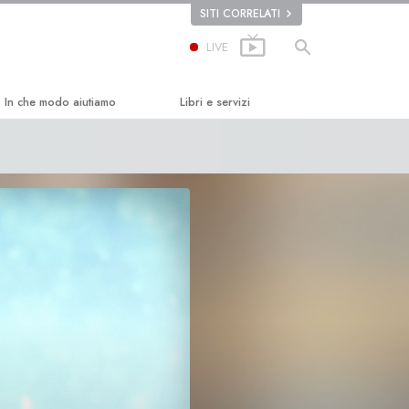
SITI CORRELATI
LIVE
In che modo aiutiamo
Libri e servizi
ard
La Via della Felicità
Libri introduttivi
e
Applied Scholastics
Audiolibri
Criminon
Conferenze Introduttive
Narconon
Film introduttivi
La Verità sulla Droga
Servizi Introduttivi
Uniti per i Diritti Umani
Comitato dei Cittadini per i Diritti
Umani