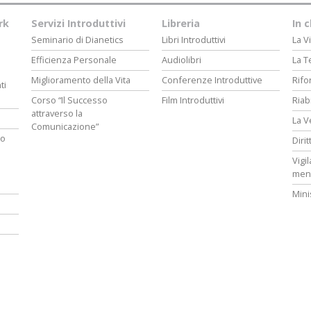
rk
Servizi Introduttivi
Libreria
In 
Seminario di Dianetics
Libri Introduttivi
La Vi
Efficienza Personale
Audiolibri
La T
Miglioramento della Vita
Conferenze Introduttive
Rifo
ti
Corso “Il Successo
Film Introduttivi
Riab
attraverso la
La V
Comunicazione”
ro
Diri
Vigi
men
Mini