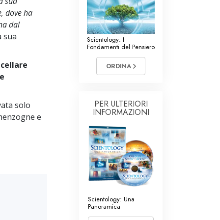
la sua
e, dove ha
na dal
a sua
Scientology: I
Fondamenti del Pensiero
ncellare
ORDINA
 e
PER ULTERIORI
vata solo
INFORMAZIONI
a menzogne e
Scientology: Una
Panoramica