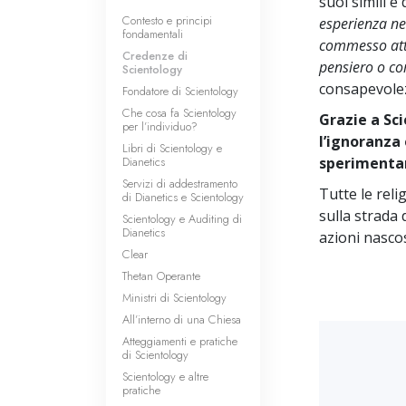
suoi simili e
Contesto e principi
esperienza nel
fondamentali
commesso atti
Credenze di
pensiero o c
Scientology
consapevolez
Fondatore di Scientology
Che cosa fa Scientology
Grazie a Sci
per l’individuo?
l’ignoranza 
Libri di Scientology e
Dianetics
sperimentar
Servizi di addestramento
Tutte le reli
di Dianetics e Scientology
sulla strada
Scientology e Auditing di
Dianetics
azioni nascos
Clear
Thetan Operante
Ministri di Scientology
All’interno di una Chiesa
Atteggiamenti e pratiche
di Scientology
Scientology e altre
pratiche