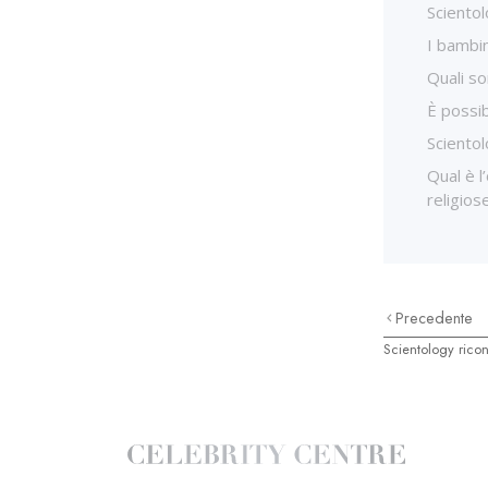
Scientol
I bambi
Quali so
È possib
Scientol
Qual è l
religios
Precedente
Scientology ricon