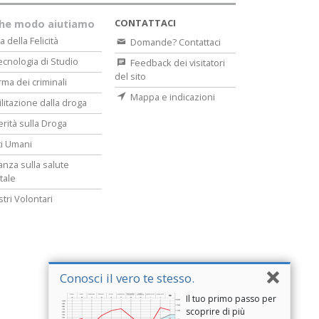
CONTATTACI
che modo aiutiamo
a della Felicità
Domande? Contattaci
ecnologia di Studio
Feedback dei visitatori
del sito
rma dei criminali
Mappa e indicazioni
ilitazione dalla droga
erità sulla Droga
tti Umani
lanza sulla salute
tale
stri Volontari
Conosci il vero te stesso.
Il tuo primo passo per
scoprire di più