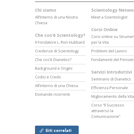
Chi siamo
Scientology Netwo
All’Interno di una Nostra
Meet a Scientologist
Chiesa
Corsi Online
Che cos’è Scientology?
Corsi online su Strumen
Il Fondatore L. Ron Hubbard
per la Vita
Credenze di Scientology
Problemi del Lavoro
Che cos’è Dianetics?
Fondamenti del Pensie
Background e Origini
Servizi Introduttivi
Codici e Credo
Seminario di Dianetics
All’interno di una Chiesa
Efficienza Personale
Domande ricorrenti
Miglioramento della Vita
Corso “Il Successo
attraverso la
Comunicazione”
Siti correlati