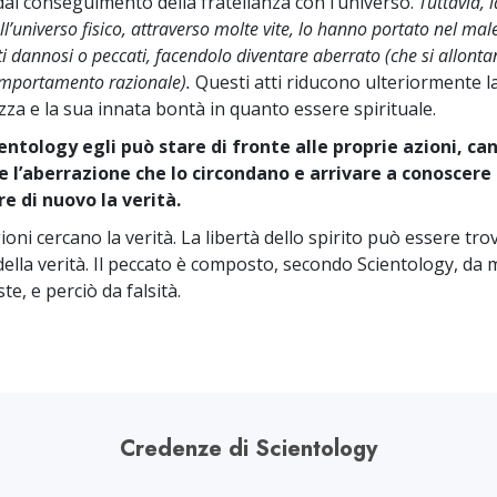
 dal conseguimento della fratellanza con l’universo.
Tuttavia, 
l’universo fisico, attraverso molte vite, lo hanno portato nel mal
 dannosi o peccati, facendolo diventare aberrato (che si allonta
omportamento razionale).
Questi atti riducono ulteriormente l
za e la sua innata bontà in quanto essere spirituale.
entology egli può stare di fronte alle proprie azioni, ca
e l’aberrazione che lo circondano e arrivare a conoscere
e di nuovo la verità.
gioni cercano la verità. La libertà dello spirito può essere tro
 della verità. Il peccato è composto, secondo Scientology, d
te, e perciò da falsità.
Credenze di Scientology