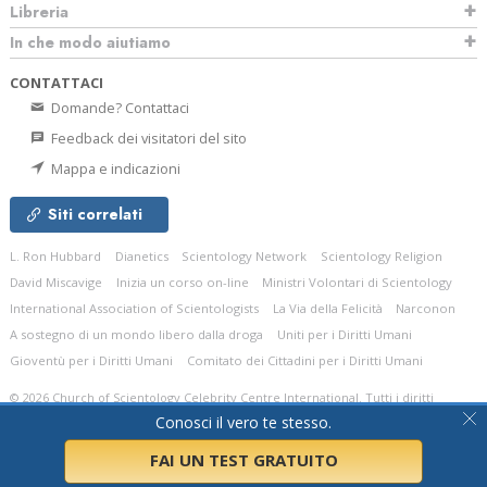
Libreria
In che modo aiutiamo
CONTATTACI
Domande? Contattaci
Feedback dei visitatori del sito
Mappa e indicazioni
Siti correlati
L. Ron Hubbard
Dianetics
Scientology Network
Scientology Religion
David Miscavige
Inizia un corso on-line
Ministri Volontari di Scientology
International Association of Scientologists
La Via della Felicità
Narconon
A sostegno di un mondo libero dalla droga
Uniti per i Diritti Umani
Gioventù per i Diritti Umani
Comitato dei Cittadini per i Diritti Umani
© 2026
Church of Scientology Celebrity Centre International.
Tutti i diritti
riservati.
Informativa sulla privacy
•
Normativa sui Cookie
•
Clausole di utilizzo
•
Conosci il vero te stesso.
Informazioni legali
FAI UN TEST
GRATUITO